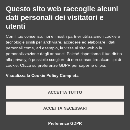
Questo sito web raccoglie alcuni
HIMALAYA
dati personali dei visitatori e
utenti
Durante la spedizione nell’Himalaya (1913), Mario
scopre la morbidezza e il calore dei tessuti allacciati alle
Con il tuo consenso, noi e i nostri partner utilizziamo i cookie e
tecnologie simili per archiviare, accedere ed elaborare i dati
caviglie degli sherpa.
personali come, ad esempio, la visita al sito web o la
personalizzazione degli annunci. Poiché rispettiamo il tuo diritto
alla privacy, è possibile scegliere di non consentire alcuni tipi di
cookie. Clicca su preferenze GDPR per saperne di più.
Visualizza la Cookie Policy Completa
ACCETTA TUTTO
ACCETTA NECESSARI
Preferenze GDPR